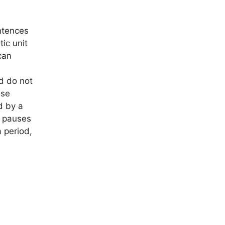
ntences
tic unit
can
d do not
use
d by a
c pauses
 period,