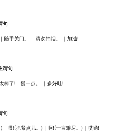
谓句
｜随手关门。 ｜请勿抽烟。 ｜加油!
主谓句
太棒了!｜慢一点。 ｜多好哇!
谓句
。)｜喂!(抓紧点儿。)｜啊!(一言难尽。)｜哎哟!