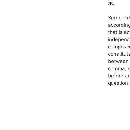
示。
Sentence
according 
that is a
independ
composed 
constitut
between 
comma, se
before an
question 