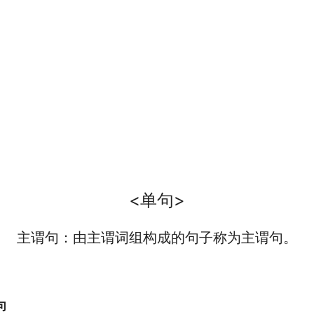
<单句>
主谓句：由主谓词组构成的句子称为主谓句。
句