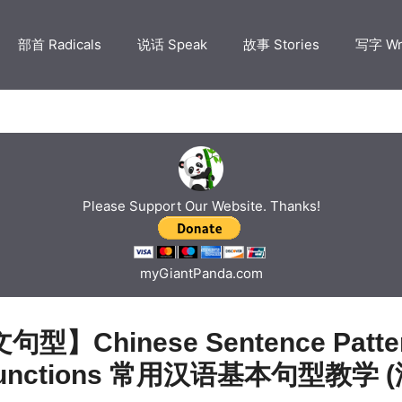
部首 Radicals
说话 Speak
故事 Stories
写字 Wr
Please Support Our Website. Thanks!
myGiantPanda.com
型】Chinese Sentence Patte
junctions 常用汉语基本句型教学 (