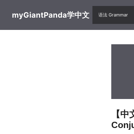
Skip
to
myGiantPanda学中文
语法 Grammar
content
【中文句
Con