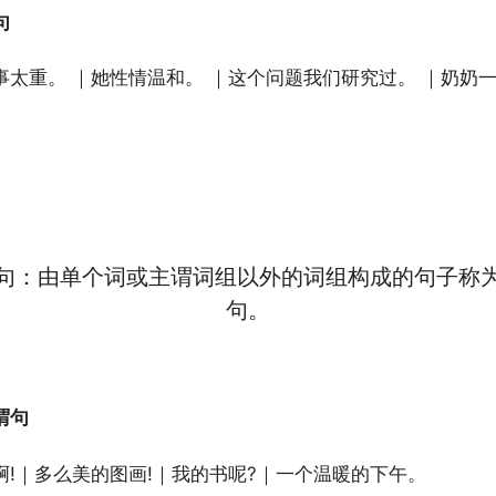
句
事太重。 ｜她性情温和。 ｜这个问题我们研究过。 ｜奶奶
句：由单个词或主谓词组以外的词组构成的句子称
句。
谓句
啊!｜多么美的图画!｜我的书呢?｜一个温暖的下午。