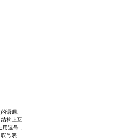
定的语调、
，结构上互
上用逗号，
，叹号表