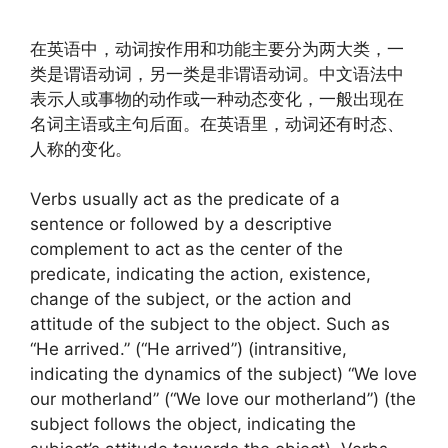
在英语中，动词按作用和功能主要分为两大类，一
类是谓语动词，另一类是非谓语动词。中文语法中
表示人或事物的动作或一种动态变化，一般出现在
名词主语或主句后面。在英语里，动词还有时态、
人称的变化。
Verbs usually act as the predicate of a
sentence or followed by a descriptive
complement to act as the center of the
predicate, indicating the action, existence,
change of the subject, or the action and
attitude of the subject to the object. Such as
“He arrived.” (“He arrived”) (intransitive,
indicating the dynamics of the subject) “We love
our motherland” (“We love our motherland”) (the
subject follows the object, indicating the