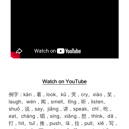
例字：kàn，看，look。kū，哭，cry。xiào，笑，
laugh。wén，闻，smell。tīng，听，listen。
shuō，说，say。jiǎng，讲，speak。chī，吃，
eat。chàng，唱，sing。xiǎng，想，think。dǎ，
打，hit。tuī，推，push。lā，拉，pull。xiě，写，