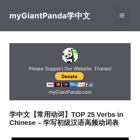
Skip
to
myGiantPanda学中文
Menu
content
Please Support Our Website. Thanks!
myGiantPanda.com
学中文【常用动词】TOP 25 Verbs in
Chinese – 学写初级汉语高频动词表