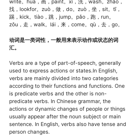
write。huà，画，paint。xǐ，洗，wash。zhǎo，
找，lookfor。zuò，做，do。zuò，坐，sit。tī，
踢，kick。tiào，跳，jump。pǎo，跑，run。
zǒu，走，walk。lái，来，come。qù，去，go。
动词是一类词性，一般用来表示动作或状态的词
汇。
Verbs are a type of part-of-speech, generally
used to express actions or states.In English,
verbs are mainly divided into two categories
according to their functions and functions. One
is predicate verbs and the other is non-
predicate verbs. In Chinese grammar, the
actions or dynamic changes of people or things
usually appear after the noun subject or main
sentence. In English, verbs also have tense and
person changes.