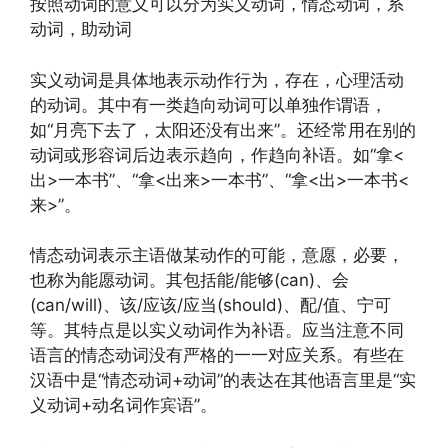
按照动词的意义可以分为实义动词，情态动词，系
动词，助动词
实义动词是具体地表示动作行为，存在，心理活动
的动词。其中有一类趋向动词可以单独作谓语，
如“月亮下去了，太阳还没有出来”。还经常用在别的
动词或形容词后边表示趋向，作趋向补语。如“拿<
出>一本书”、“拿<出来>一本书”、“拿<出>一本书<
来>”。
情态动词表示主语做某动作的可能，意愿，必要，
也称为能愿动词。其包括能/能够(can)、会
(can/will)、该/应该/应当(should)、配/值、宁可
等。其特点是以实义动词作为补语。应当注意不同
语言的情态动词没有严格的一一对应关系。有些在
汉语中是“情态动词+动词”的表达在其他语言里是“实
义动词+动名词作宾语”。