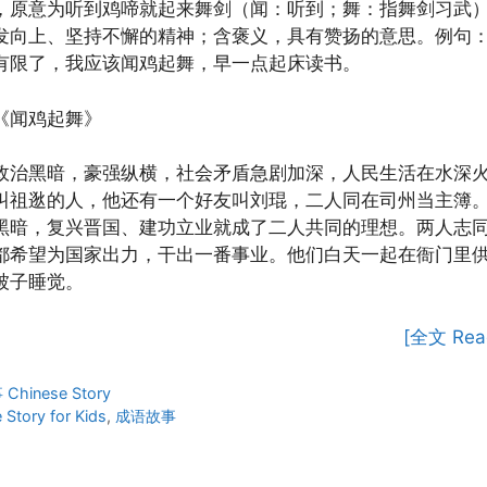
，原意为听到鸡啼就起来舞剑（闻：听到；舞：指舞剑习武
发向上、坚持不懈的精神；含褒义，具有赞扬的意思。例句
有限了，我应该闻鸡起舞，早一点起床读书。
《闻鸡起舞》
政治黑暗，豪强纵横，社会矛盾急剧加深，人民生活在水深
叫祖逖的人，他还有一个好友叫刘琨，二人同在司州当主簿
黑暗，复兴晋国、建功立业就成了二人共同的理想。两人志
都希望为国家出力，干出一番事业。他们白天一起在衙门里
被子睡觉。
[全文 Rea
ies
hinese Story
 Story for Kids
,
成语故事