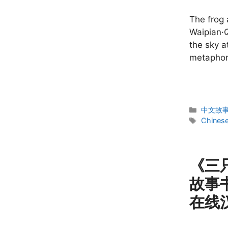
The frog 
Waipian·Q
the sky a
metaphor 
Categor
中文故事 C
Tags
Chinese
《三
故事书 
在线