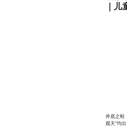
｜儿
井底之蛙
观天”均