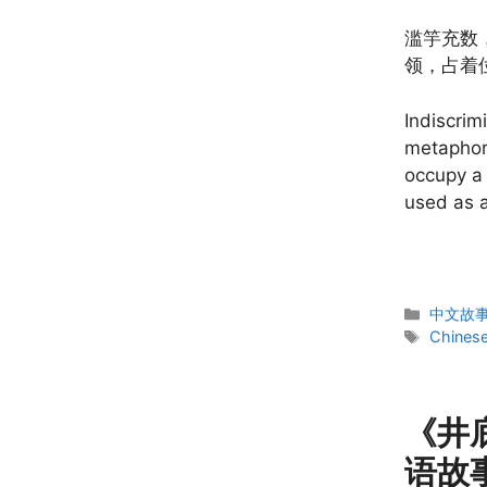
滥竽充数，
领，占着
Indiscrim
metaphor 
occupy a 
used as 
Categor
中文故事 C
Tags
Chinese
《井
语故事书