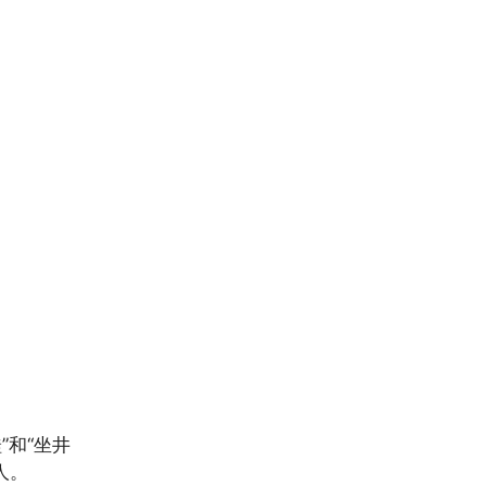
”和“坐井
人。