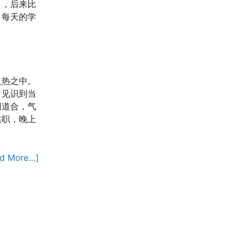
），后来比
：每天的学
火热之中。
。见识到当
同道合，气
供职，晚上
d More…]