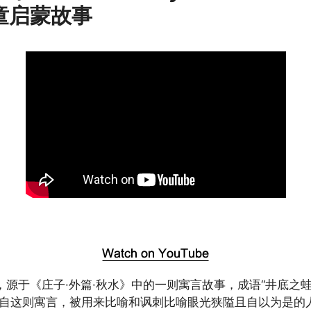
童启蒙故事
，源于《庄子·外篇·秋水》中的一则寓言故事，成语“井底之蛙
出自这则寓言，被用来比喻和讽刺比喻眼光狭隘且自以为是的