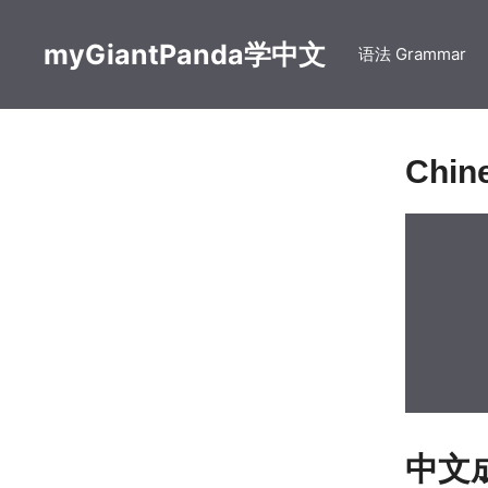
Skip
to
myGiantPanda学中文
语法 Grammar
content
Chine
中文成