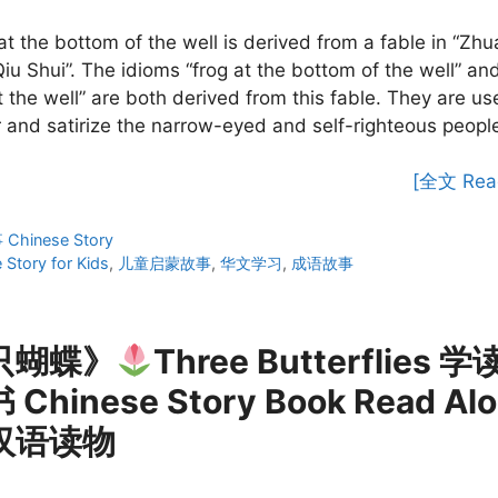
at the bottom of the well is derived from a fable in “Zhu
iu Shui”. The idioms “frog at the bottom of the well” an
t the well” are both derived from this fable. They are us
and satirize the narrow-eyed and self-righteous peopl
[全文 Rea
ies
hinese Story
 Story for Kids
,
儿童启蒙故事
,
华文学习
,
成语故事
只蝴蝶》
Three Butterflies 
Chinese Story Book Read Al
汉语读物