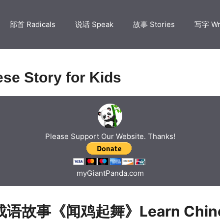
部首 Radicals
说话 Speak
故事 Stories
写字 Wr
se Story for Kids
Please Support Our Website. Thanks!
myGiantPanda.com
语故事《闻鸡起舞》Learn Chin