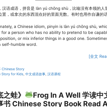
汉语成语，拼音是 làn yú chōng shù，比喻没有本领的
位置，或拿次的东西混在好的里面充数。有时也用作自谦的
inately, a Chinese idiom, pinyin is làn yú chōng shù, whic
for a person who has no ability to pretend to be capabl
position, or mix inferior things in a good one. Sometimes 
a self-humble word.
[全文 Rea
ies
hinese Story
 Story for Kids
,
中文成语故事
,
汉语课程
底之蛙》
Frog In A Well 学读
 Chinese Story Book Read A