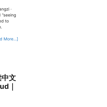
angzi ·
d “seeing
ed to
e.
d More…]
学读中文
oud｜