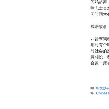
闻鸡起舞
喻志士奋
习时间太
成语故事
西晋末期
那时有个
时社会的
意相投，
合盖一床
Categor
中文故事 C
Tags
Chinese