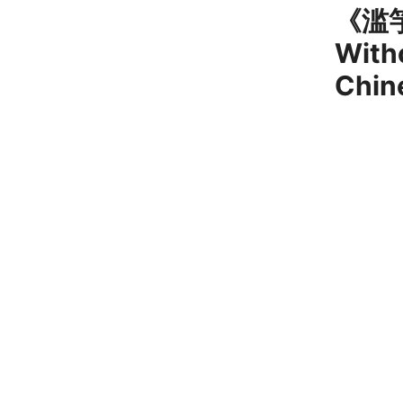
《滥
With
Chi