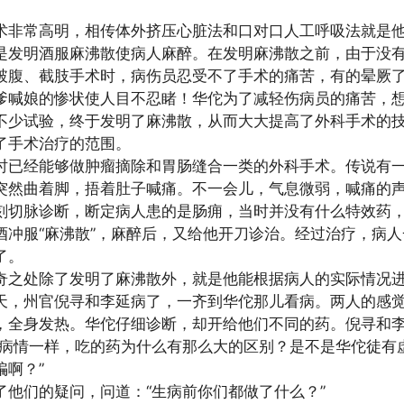
术非常高明，相传体外挤压心脏法和口对口人工呼吸法就是
是发明酒服麻沸散使病人麻醉。在发明麻沸散之前，由于没
破腹、截肢手术时，病伤员忍受不了手术的痛苦，有的晕厥
爹喊娘的惨状使人目不忍睹！华佗为了减轻伤病员的痛苦，
不少试验，终于发明了麻沸散，从而大大提高了外科手术的
了手术治疗的范围。
时已经能够做肿瘤摘除和胃肠缝合一类的外科手术。传说有
突然曲着脚，捂着肚子喊痛。不一会儿，气息微弱，喊痛的
刻切脉诊断，断定病人患的是肠痈，当时并没有什么特效药
酒冲服“麻沸散”，麻醉后，又给他开刀诊治。经过治疗，病
了。
奇之处除了发明了麻沸散外，就是他能根据病人的实际情况
天，州官倪寻和李延病了，一齐到华佗那儿看病。两人的感
，全身发热。华佗仔细诊断，却开给他们不同的药。倪寻和
们病情一样，吃的药为什么有那么大的区别？是不是华佗徒有
骗啊？”
了他们的疑问，问道：“生病前你们都做了什么？”