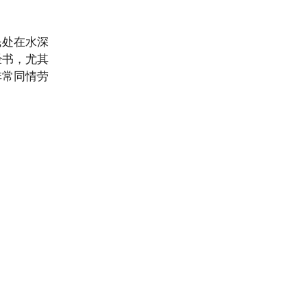
民处在水深
经书，尤其
非常同情劳