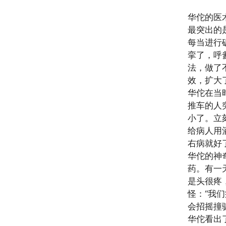
华佗的医
最突出的
每当进行
挛了，呼
法，做了
效，扩大
华佗在当
推车的人
小了。立
给病人用
右病就好
华佗的神
药。有一
是头很疼
怪：“我
会招摇撞
华佗看出