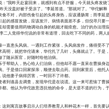
说：“我昨天赴宴回来，就感到有点不舒服，今天就头疼发烧了
是昨天没盖好被子受凉了。”李延答道。“那就对了。”华佗解释
饮食不对，内部伤食引起的头疼身热，应该通肠胃；而李延
引起的感冒发烧，应该发汗。病情表面差不多，但倪寻只要
延却需要借用药物调动自身的机能才能痊愈。治疗的办法理
倪李二人觉得华佗说的非常有道理，回去吃下不同的药，两人
。
操一直患头风病。一遇到工作紧张，头风病发作，痛得受不
术高明，就把华佗请来，华佗扎了几针，头痛就止了。于是
做了随从医官，好随时给他治病。
乐于帮助人，热心给人们治病，但他却不愿一直呆在曹操身
病。于是借口回家探亲，顺便去取点药。回到家里后，他托
，说他妻子病得厉害，一时回不了许都。
使者到谯县去调查，发现华佗是在说谎。这一来可惹恼了曹
许都。他认为华佗故意违抗他的命令，是大逆不道的行为，
。
：这则寓言故事启示人们培养教育人和种花木一样，首先要