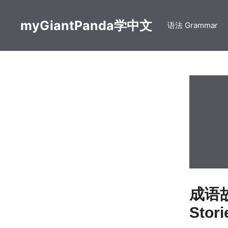
Skip
to
myGiantPanda学中文
语法 Grammar
content
成语故
Sto