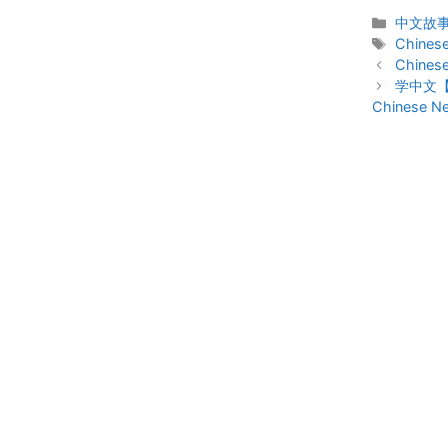
Categor
中文故事 C
Tags
Chinese
Post
Chines
navigation
学中文【压
Chinese N