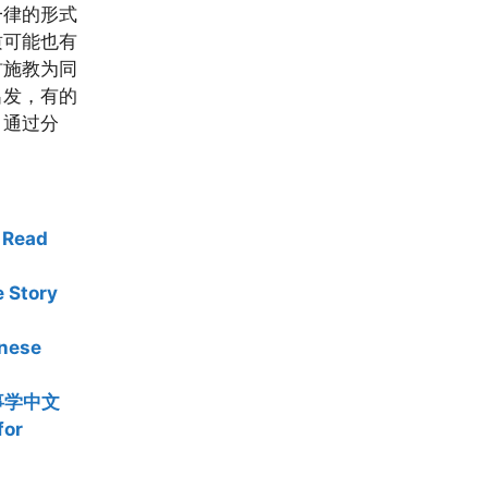
一律的形式
质可能也有
材施教为同
出发，有的
。通过分
Read
 Story
nese
故事学中文
or