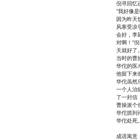
倪寻回忆
“我好像
因为昨天
风寒受凉
会好，李
对啊！”
天就好了
当时的曹
华佗的医
他留下来
华佗虽然
一个人治
了一封信
曹操派个
华佗抓到
华佗处死
成语寓意