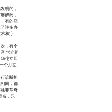
他发明的，
有麻醉药，
了，有的痉
想了许多办
技术和疗
一次，有个
声音也渐渐
，华佗立即
人一个月左
进行诊断抓
觉相同，都
李延非常奇
虚名，只