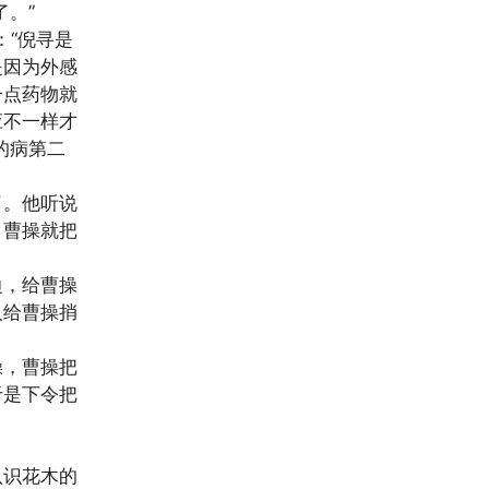
。”
：“倪寻是
是因为外感
一点药物就
应不一样才
的病第二
了。他听说
，曹操就把
边，给曹操
人给曹操捎
操，曹操把
于是下令把
认识花木的