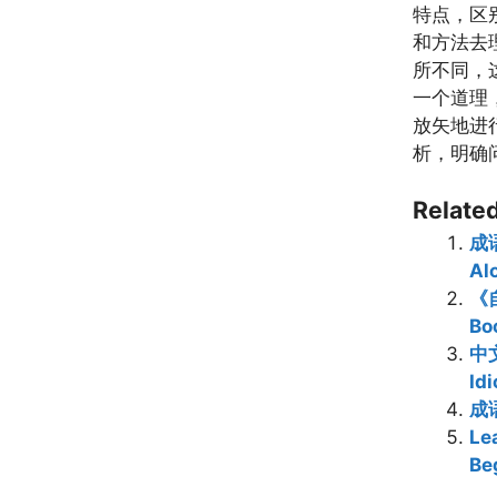
特点，区
和方法去
所不同，
一个道理
放矢地进
析，明确
Related
成语
Al
《
Bo
中文
Id
成语
Le
Be