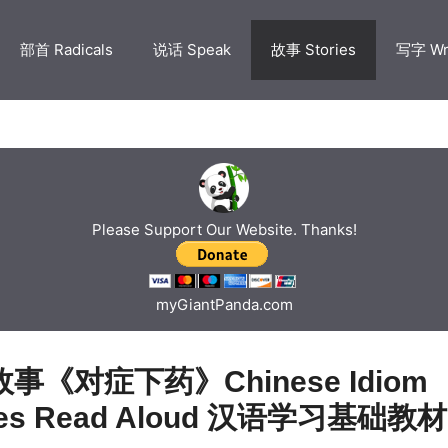
部首 Radicals
说话 Speak
故事 Stories
写字 Wr
Please Support Our Website. Thanks!
myGiantPanda.com
事《对症下药》Chinese Idiom
ries Read Aloud 汉语学习基础教材