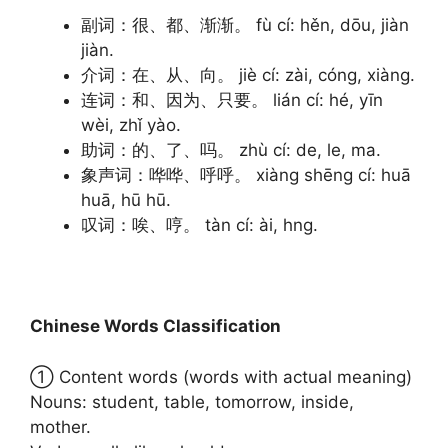
副词：很、都、渐渐。 fù cí: hěn, dōu, jiàn
jiàn.
介词：在、从、向。 jiè cí: zài, cóng, xiàng.
连词：和、因为、只要。 lián cí: hé, yīn
wèi, zhǐ yào.
助词：的、了、吗。 zhù cí: de, le, ma.
象声词：哗哗、呼呼。 xiàng shēng cí: huā
huā, hū hū.
叹词：唉、哼。 tàn cí: ài, hng.
Chinese Words Classification
① Content words (words with actual meaning)
Nouns: student, table, tomorrow, inside,
mother.