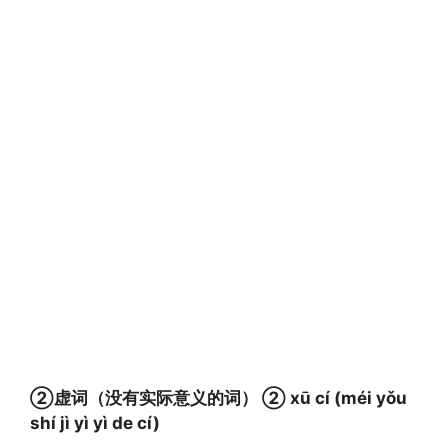
②虚词（没有实际意义的词） ② xū cí (méi yǒu
shí jì yì yì de cí)