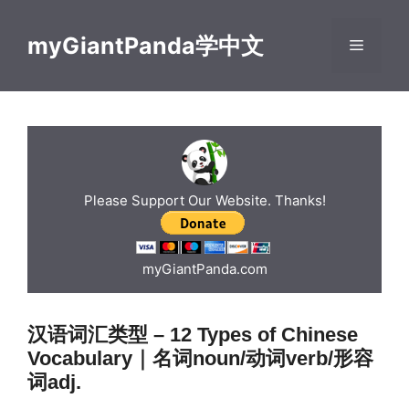
Skip
to
myGiantPanda学中文
Menu
content
Please Support Our Website. Thanks!
myGiantPanda.com
汉语词汇类型 – 12 Types of Chinese
Vocabulary｜名词noun/动词verb/形容
词adj.