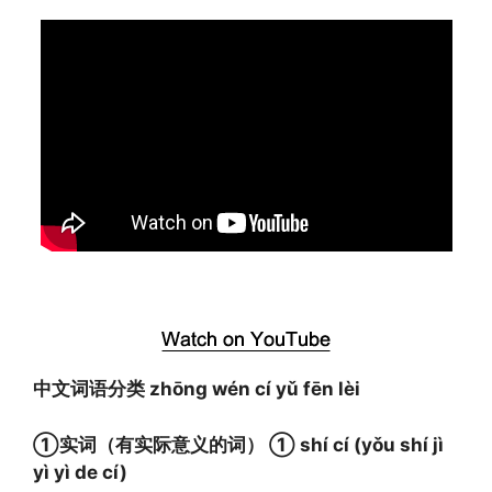
中文词语分类 zhōng wén cí yǔ fēn lèi
①实词（有实际意义的词） ① shí cí (yǒu shí jì
yì yì de cí)