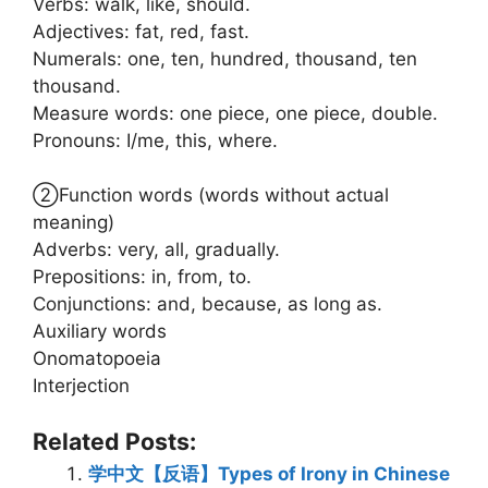
Verbs: walk, like, should.
Adjectives: fat, red, fast.
Numerals: one, ten, hundred, thousand, ten
thousand.
Measure words: one piece, one piece, double.
Pronouns: I/me, this, where.
②Function words (words without actual
meaning)
Adverbs: very, all, gradually.
Prepositions: in, from, to.
Conjunctions: and, because, as long as.
Auxiliary words
Onomatopoeia
Interjection
Related Posts:
学中文【反语】Types of Irony in Chinese