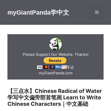
Skip
to
myGiantPanda学中文
Menu
content
Please Support Our Website. Thanks!
myGiantPanda.com
【三点水】Chinese Radical of Water
学写中文偏旁部首笔画 Learn to Write
Chinese Characters｜中文基础