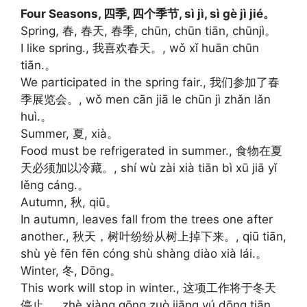
Four Seasons, 四季, 四个季节, sì jì, sì gè jì jié。
Spring, 春, 春天, 春季, chūn, chūn tiān, chūnjì。
I like spring., 我喜欢春天。, wǒ xǐ huān chūn
tiān.。
We participated in the spring fair., 我们参加了春
季展览会。, wǒ men cān jiā le chūn jì zhǎn lǎn
huì.。
Summer, 夏, xià。
Food must be refrigerated in summer., 食物在夏
天必须加以冷藏。, shí wù zài xià tiān bì xū jiā yǐ
lěng cáng.。
Autumn, 秋, qiū。
In autumn, leaves fall from the trees one after
another., 秋天，树叶纷纷从树上掉下来。, qiū tiān,
shù yè fēn fēn cóng shù shàng diào xià lái.。
Winter, 冬, Dōng。
This work will stop in winter., 这项工作将于冬天
停止。, zhè xiàng gōng zuò jiāng yú dōng tiān