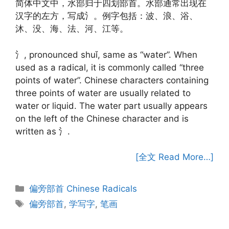
简体中文中，水部归于四划部首。水部通常出现在
汉字的左方，写成氵。例字包括：波、浪、浴、
沐、没、海、法、河、江等。
氵, pronounced shuǐ, same as “water”. When
used as a radical, it is commonly called “three
points of water”. Chinese characters containing
three points of water are usually related to
water or liquid. The water part usually appears
on the left of the Chinese character and is
written as 氵.
[全文 Read More…]
Categories
偏旁部首 Chinese Radicals
Tags
偏旁部首
,
学写字
,
笔画