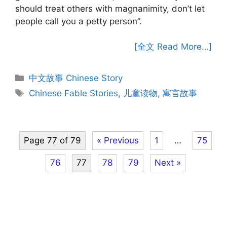
should treat others with magnanimity, don’t let
people call you a petty person”.
[全文 Read More…]
Categories
中文故事 Chinese Story
Tags
Chinese Fable Stories
,
儿童读物
,
寓言故事
Page 77 of 79
« Previous
1
…
75
76
77
78
79
Next »