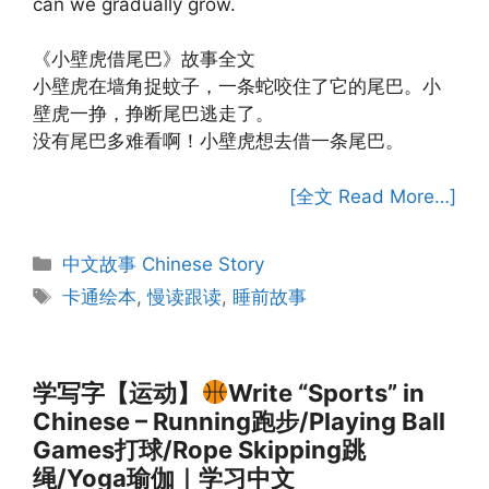
can we gradually grow.
《小壁虎借尾巴》故事全文
小壁虎在墙角捉蚊子，一条蛇咬住了它的尾巴。小
壁虎一挣，挣断尾巴逃走了。
没有尾巴多难看啊！小壁虎想去借一条尾巴。
[全文 Read More…]
Categories
中文故事 Chinese Story
Tags
卡通绘本
,
慢读跟读
,
睡前故事
学写字【运动】
Write “Sports” in
Chinese – Running跑步/Playing Ball
Games打球/Rope Skipping跳
绳/Yoga瑜伽｜学习中文