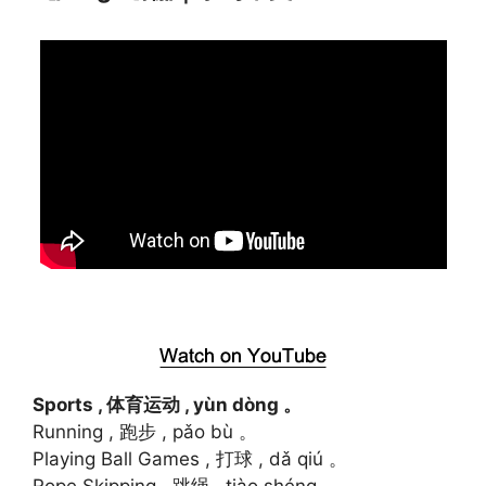
Sports , 体育运动 , yùn dòng 。
Running , 跑步 , pǎo bù 。
Playing Ball Games , 打球 , dǎ qiú 。
Rope Skipping , 跳绳 , tiào shéng 。