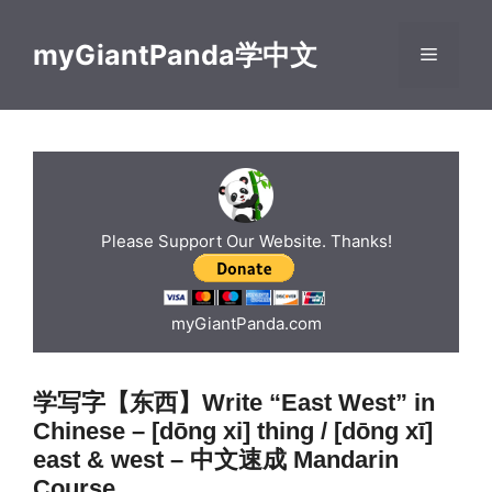
Skip
to
myGiantPanda学中文
Menu
content
Please Support Our Website. Thanks!
myGiantPanda.com
学写字【东西】Write “East West” in
Chinese – [dōng xi] thing / [dōng xī]
east & west – 中文速成 Mandarin
Course