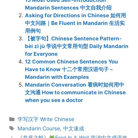
15 Most Used Self-introduction
Mandarin Sentences 中文自我介绍
Asking for Directions in Chinese 如何用
中文问路｜Be Fluent in Mandarin 生活实
用例句
【被字句】Chinese Sentence Pattern-
bèi zì jù 学说中文常用句型 Daily Mandarin
for Everyone
12 Common Chinese Sentences You
Have to Know 十二个常用汉语句子 –
Mandarin with Examples
Mandarin Conversation 看病时如何用中
文沟通 How to communicate in Chinese
when you see a doctor
Categories
学写汉字 Write Chinese
Tags
Mandarin Course
,
中文速成
Post
《井底之蛙》
Frog In A Well 学读中文成语故