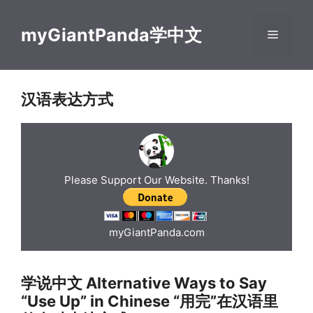
Skip
to
myGiantPanda学中文
Menu
content
汉语表达方式
Please Support Our Website. Thanks!
myGiantPanda.com
学说中文 Alternative Ways to Say
“Use Up” in Chinese “用完”在汉语里