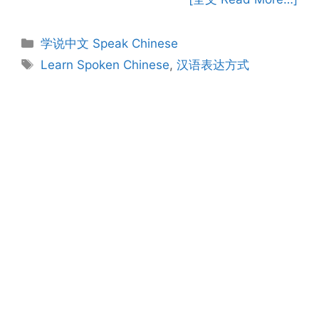
Categories
学说中文 Speak Chinese
Tags
Learn Spoken Chinese
,
汉语表达方式