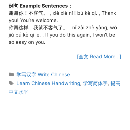
例句 Example Sentences：
谢谢你！不客气。 , xiè xiè nǐ ! bú kè qi. , Thank
you! You’re welcome.
你再这样，我就不客气了。 , nǐ zài zhè yàng, wǒ
jiù bú kè qi le. , If you do this again, I won’t be
so easy on you.
[全文 Read More…]
Categories
学写汉字 Write Chinese
Tags
Learn Chinese Handwriting
,
学写简体字
,
提高
中文水平