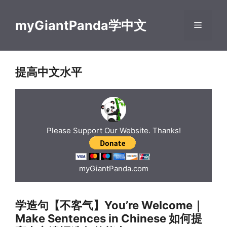
Skip
to
myGiantPanda学中文
Menu
content
提高中文水平
Please Support Our Website. Thanks!
myGiantPanda.com
学造句【不客气】You’re Welcome｜
Make Sentences in Chinese 如何提