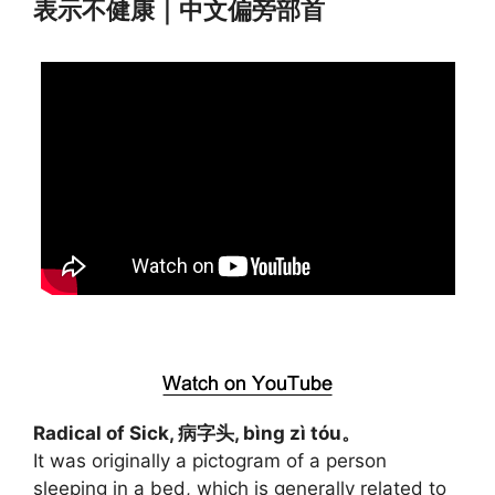
表示不健康｜中文偏旁部首
Radical of Sick, 病字头, bìng zì tóu。
It was originally a pictogram of a person
sleeping in a bed, which is generally related to