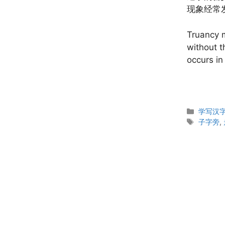
现象经常
Truancy m
without t
occurs in
Categor
学写汉字 W
Tags
子字旁
,