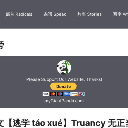
部首 Radicals
说话 Speak
故事 Stories
写字 Wr
旁
Please Support Our Website. Thanks!
myGiantPanda.com
【逃学 táo xué】Truancy 无