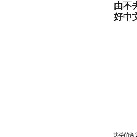
由不去
好中
逃学的含