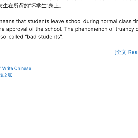
发生在所谓的“坏学生”身上。
eans that students leave school during normal class t
he approval of the school. The phenomenon of truancy 
 so-called “bad students”.
[全文 Rea
ies
rite Chinese
走之底