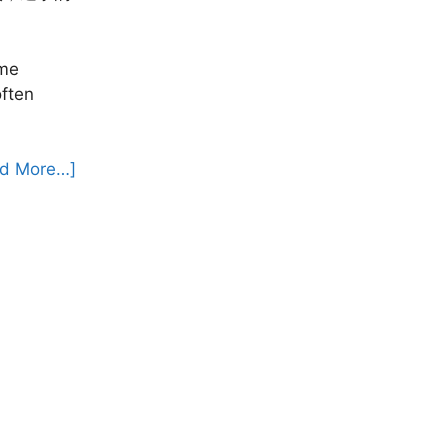
ime
often
d More…]